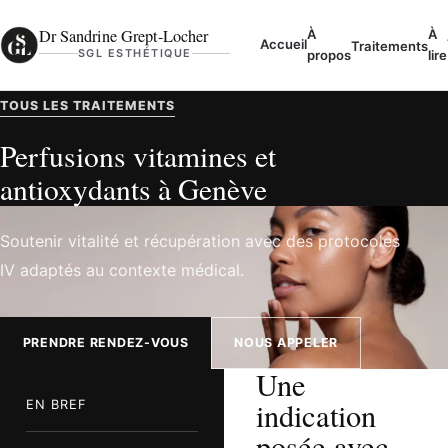
Aller au contenu
Dr Sandrine Grept-Locher
À
À
Accueil
Traitements
SGL ESTHÉTIQUE
propos
lire
TOUS LES TRAITEMENTS
Perfusions vitamines et
antioxydants à Genève
Soutenir vitalité et récupération avec des protocoles
IV adaptés au contexte médical.
PRENDRE RENDEZ-VOUS
NOUS APPELER
Une
indication
EN BREF
posée avec