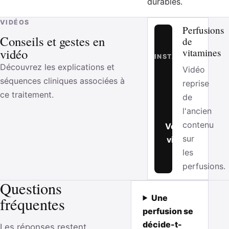
durables.
VIDÉOS
Perfusions
Conseils et gestes en
de
vidéo
vitamines
INSTAGRAM
Découvrez les explications et
Vidéo
séquences cliniques associées à
reprise
ce traitement.
de
l'ancien
contenu
Voir la
sur
vidéo
les
perfusions.
Questions
Une
fréquentes
perfusion se
décide-t-
Les réponses restent