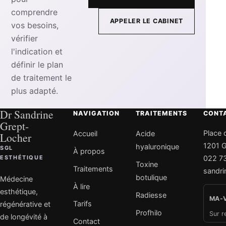
comprendre
APPELER LE CABINET
vos besoins,
vérifier
l'indication et
définir le plan
de traitement le
plus adapté.
Dr Sandrine
NAVIGATION
TRAITEMENTS
CONT
Grept-
Place 
Accueil
Acide
Locher
1201 
hyaluronique
SGL
À propos
ESTHÉTIQUE
022 73
Toxine
Traitements
sandri
botulique
Médecine
À lire
esthétique,
Radiesse
MA-
Tarifs
régénérative et
Profhilo
Sur r
de longévité à
Contact