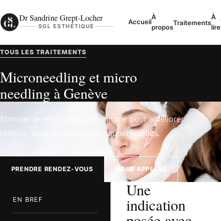
Aller au contenu
Dr Sandrine Grept-Locher
À
À
Accueil
Traitements
SGL ESTHÉTIQUE
propos
lire
TOUS LES TRAITEMENTS
Microneedling et micro
needling à Genève
Stimuler le renouvellement cutané pour améliorer
texture, éclat et irrégularités superficielles.
PRENDRE RENDEZ-VOUS
NOUS APPELER
Une
indication
EN BREF
posée avec